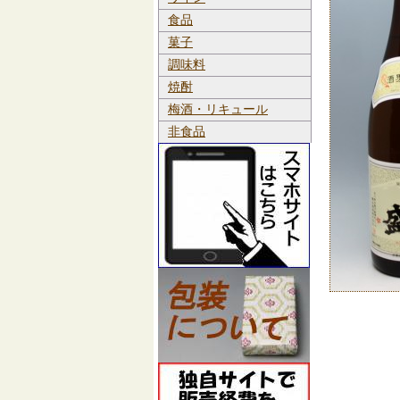
食品
菓子
調味料
焼酎
梅酒・リキュール
非食品