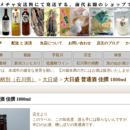
声
配送 と 決済
当店について
お問い合わせ
店主のブログ
カ
舞
菊姫
手取川
宗玄
神泉
食材
新潟コシヒカリ
低価格ワイン
石川県の焼酎
魚のぬか漬け
では、未成年の健全な発育を願い、【20歳未満の方にはお酒は販売いたしませ
柄別（石川県）
>
大日盛
>
大日盛 普通酒 佳撰 1800ml
 佳撰 1800ml
店主より
このラベル、この知名度、誰も手には取らないんですが
辛口のお酒、槽しぼりの普通酒です。