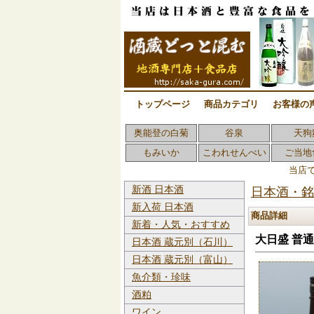
トップページ
商品カテゴリ
お客様の
奥能登の白菊
谷泉
天狗
もみいか
こわれせんべい
ご当地
当店
新酒 日本酒
日本酒・銘
新入荷 日本酒
商品詳細
新着・人気・おすすめ
大日盛 普通酒
日本酒 蔵元別（石川）
日本酒 蔵元別（富山）
魚介類・珍味
酒粕
ワイン