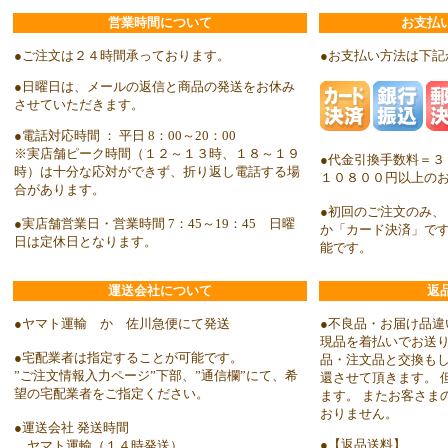
営業時間について
お支払
●ご注文は２４時間承っております。
●お支払い方法は下記
●日曜日は、メールの返信と商品の発送をお休み
させていただきます。
●電話対応時間 ： 平日 8：00～20：00
※実店舗ピーク時間（１２～１３時、１８～１９
●代金引換手数料＝３
時）は十分な応対ができず、折り返し電話する場
１０８００円以上の
合があります。
●初回のご注文のみ、
●実店舗営業日・営業時間 7：45～19：45 日曜
か「カード決済」で
日は定休日となります。
能です。
運送会社について
返
●ヤマト運輸 か 佐川急便にて発送
●不良品・お届け品違
現品を着払いでお送り
●宅配業者は指定することが可能です。
品・注文品と交換も
”ご注文情報入力ページ”下部、”通信欄”にて、希
還させて頂きます。 
望の宅配業者をご指定ください。
ます。 またお客さま
おりません。
●運送会社 発送時間
●【返品送料】
ヤマト運輸（１４時発送）