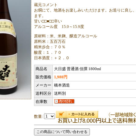
蔵元コメント
お燗にて、地酒をお楽しみいただけます。お造りに良し
ます。
甘い□□■□□辛い
アルコール度 15.0～15.9度
原材料：米、米麹、醸造アルコール
原料米：五百万石
精米歩合：７０％
酸度：１．７０
日本酒度：＋２．０
商品名
大日盛 普通酒 佳撰 1800ml
販売価格
1,980円
メーカー
橋本酒造
送料区分
送料別
在庫数
数量: