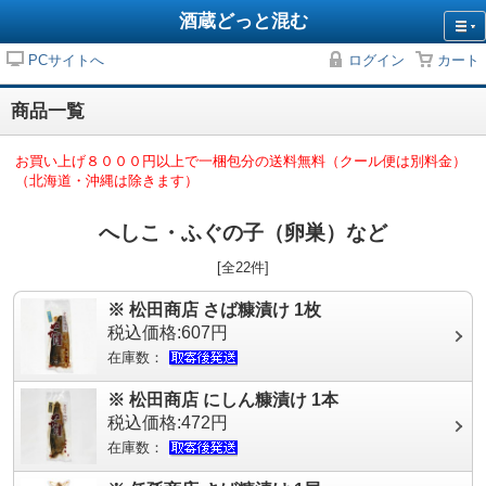
酒蔵どっと混む
PCサイトへ
ログイン
カート
商品一覧
お買い上げ８０００円以上で一梱包分の送料無料（クール便は別料金）
（北海道・沖縄は除きます）
へしこ・ふぐの子（卵巣）など
[全22件]
※ 松田商店 さば糠漬け 1枚
税込価格:607円
在庫数：
※ 松田商店 にしん糠漬け 1本
税込価格:472円
在庫数：