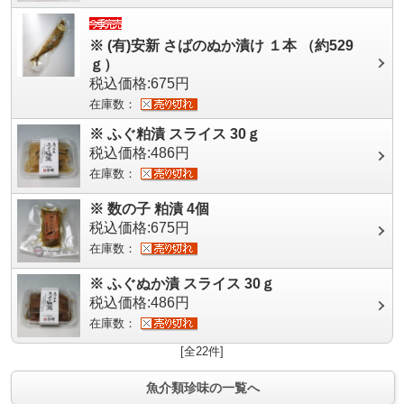
※ (有)安新 さばのぬか漬け １本 （約529
ｇ）
税込価格:675円
在庫数：
※ ふぐ粕漬 スライス 30ｇ
税込価格:486円
在庫数：
※ 数の子 粕漬 4個
税込価格:675円
在庫数：
※ ふぐぬか漬 スライス 30ｇ
税込価格:486円
在庫数：
[全22件]
魚介類珍味の一覧へ