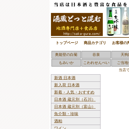
トップページ
商品カテゴリ
お客様の
奥能登の白菊
谷泉
天狗
もみいか
こわれせんべい
ご当地
当店
新酒 日本酒
新入荷 日本酒
新着・人気・おすすめ
日本酒 蔵元別（石川）
日本酒 蔵元別（富山）
魚介類・珍味
酒粕
ワイン