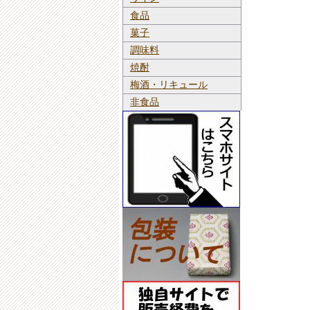
食品
菓子
調味料
焼酎
梅酒・リキュール
非食品