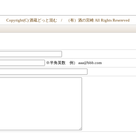
Copyright(C) 酒蔵どっと混む / （有）酒の宮崎 All Rights Resereved
※半角英数 例） aaa@bbb.com