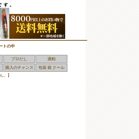
ートの中
プロだし
酒粕
購入のチャンス
包装 箱 クール
ん。】