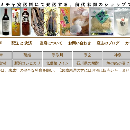
声
配送 と 決済
当店について
お問い合わせ
店主のブログ
カ
舞
菊姫
手取川
宗玄
神泉
食材
新潟コシヒカリ
低価格ワイン
石川県の焼酎
魚のぬか漬け
では、未成年の健全な発育を願い、【20歳未満の方にはお酒は販売いたしませ