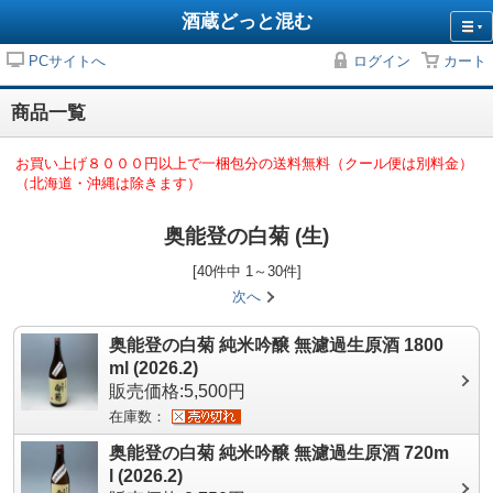
酒蔵どっと混む
PCサイトへ
ログイン
カート
商品一覧
お買い上げ８０００円以上で一梱包分の送料無料（クール便は別料金）
（北海道・沖縄は除きます）
奥能登の白菊 (生)
[40件中 1～30件]
次へ
奥能登の白菊 純米吟醸 無濾過生原酒 1800
ml (2026.2)
販売価格:5,500円
在庫数：
奥能登の白菊 純米吟醸 無濾過生原酒 720m
l (2026.2)