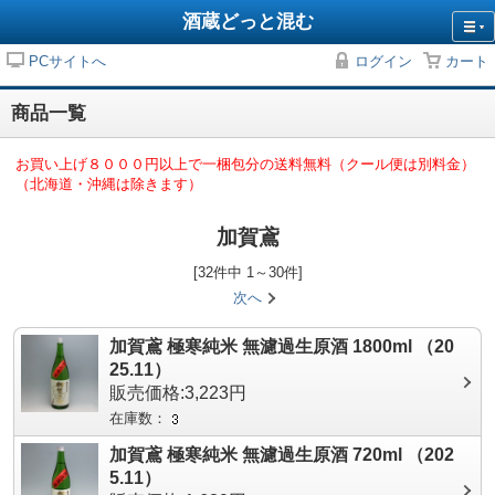
酒蔵どっと混む
PCサイトへ
ログイン
カート
商品一覧
お買い上げ８０００円以上で一梱包分の送料無料（クール便は別料金）
（北海道・沖縄は除きます）
加賀鳶
[32件中 1～30件]
次へ
加賀鳶 極寒純米 無濾過生原酒 1800ml （20
25.11）
販売価格:3,223円
在庫数：
加賀鳶 極寒純米 無濾過生原酒 720ml （202
5.11）