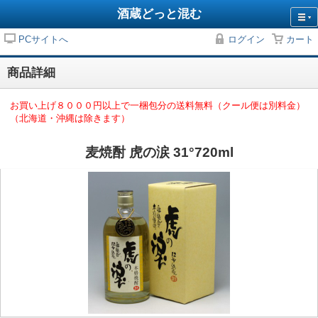
酒蔵どっと混む
PCサイトへ
ログイン
カート
商品詳細
お買い上げ８０００円以上で一梱包分の送料無料（クール便は別料金）
（北海道・沖縄は除きます）
麦焼酎 虎の涙 31°720ml