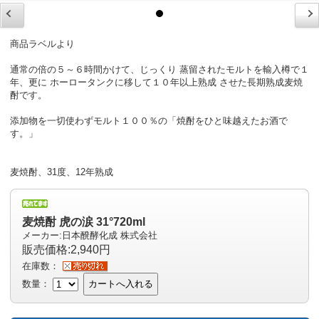
商品ラベルより
通常の倍の５～６時間かけて、じっくり 蒸留されたモルトを輸入樽で１
年、更に ホーロータンクに移して１０年以上熟成 させた長期熟成麦焼
酎です。
添加物を一切使わずモルト１００％の「焼酎をひと味越えたお酒で
す。」
麦焼酎、31度、12年熟成
麦焼酎 虎の涙 31°720ml
メーカー:日本醗酵化成 株式会社
販売価格:2,940円
在庫数：
数量：
カートへ入れる