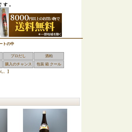
ートの中
プロだし
酒粕
購入のチャンス
包装 箱 クール
ん。】