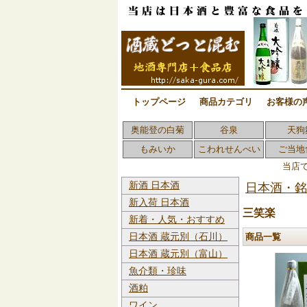
トップページ
商品カテゴリ
お客様の
奥能登の白菊
谷泉
天狗
もみいか
こわれせんべい
ご当地
当店
新酒 日本酒
日本酒・銘
新入荷 日本酒
三笑楽
新着・人気・おすすめ
商品一覧
日本酒 蔵元別（石川）
日本酒 蔵元別（富山）
魚介類・珍味
酒粕
ワイン