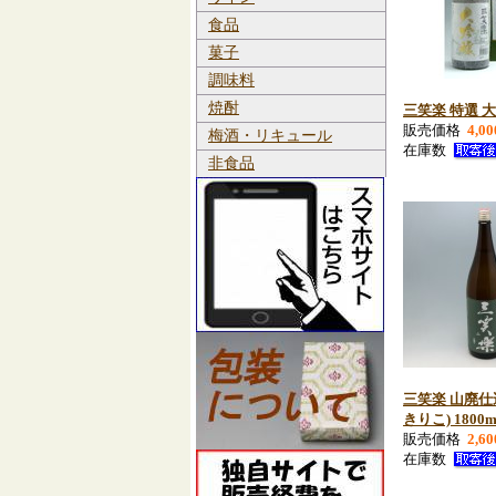
食品
菓子
調味料
焼酎
三笑楽 特選 大吟
販売価格
4,0
梅酒・リキュール
在庫数
非食品
三笑楽 山廃仕
きりこ) 1800m
販売価格
2,6
在庫数