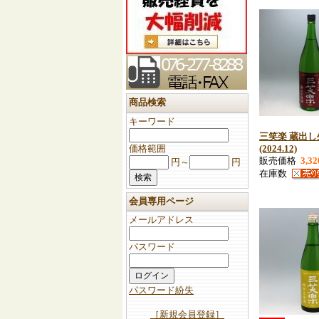
商品検索
キーワード
三笑楽 蔵出し生
価格範囲
(2024.12)
販売価格
3,3
円～
円
在庫数
会員専用ページ
メールアドレス
パスワード
パスワード紛失
［新規会員登録］