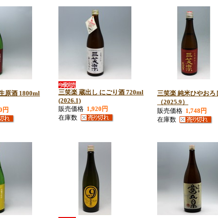
三笑楽 蔵出し にごり酒 720ml
原酒 1800ml
三笑楽 純米ひやおろし 
(2026.1)
（2025.9）
販売価格
1,920円
20円
販売価格
1,748円
在庫数
在庫数