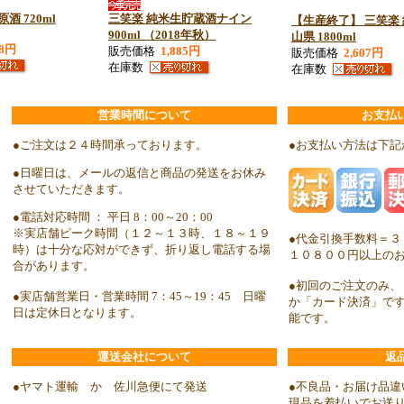
酒 720ml
三笑楽 純米生貯蔵酒ナイン
【生産終了】 三笑楽 
900ml （2018年秋）
山県 1800ml
48円
販売価格
1,885円
販売価格
2,607円
在庫数
在庫数
営業時間について
お支払
●ご注文は２４時間承っております。
●お支払い方法は下記
●日曜日は、メールの返信と商品の発送をお休み
させていただきます。
●電話対応時間 ： 平日 8：00～20：00
※実店舗ピーク時間（１２～１３時、１８～１９
●代金引換手数料＝３
時）は十分な応対ができず、折り返し電話する場
１０８００円以上の
合があります。
●初回のご注文のみ、
●実店舗営業日・営業時間 7：45～19：45 日曜
か「カード決済」で
日は定休日となります。
能です。
運送会社について
返
●ヤマト運輸 か 佐川急便にて発送
●不良品・お届け品違
現品を着払いでお送り