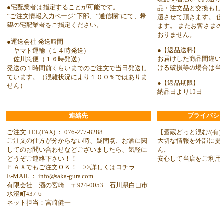
●宅配業者は指定することが可能です。
品・注文品と交換も
”ご注文情報入力ページ”下部、”通信欄”にて、希
還させて頂きます。 
望の宅配業者をご指定ください。
ます。 またお客さま
おりません。
●運送会社 発送時間
●【返品送料】
ヤマト運輸（１４時発送）
お届けした商品間違
佐川急便（１６時発送）
ける破損等の場合は
発送の１時間前くらいまでのご注文で当日発送し
ています。（混雑状況により１００％ではありま
●【返品期限】
せん）
納品日より10日
連絡先
プライバシ
ご注文 TEL(FAX) ： 076-277-8288
【酒蔵どっと混む/(有
ご注文の仕方が分からない時、疑問点、お酒に関
大切な情報を外部に
してのお問い合わせなどございましたら、気軽に
ん。
どうぞご連絡下さい！！
安心して当店をご利
ＦＡＸでもご注文ＯＫ！ >>
詳しくはコチラ
E-MAIL ： info@saka-gura.com
有限会社 酒の宮崎 〒924-0053 石川県白山市
水澄町437-6
ネット担当：宮崎健一