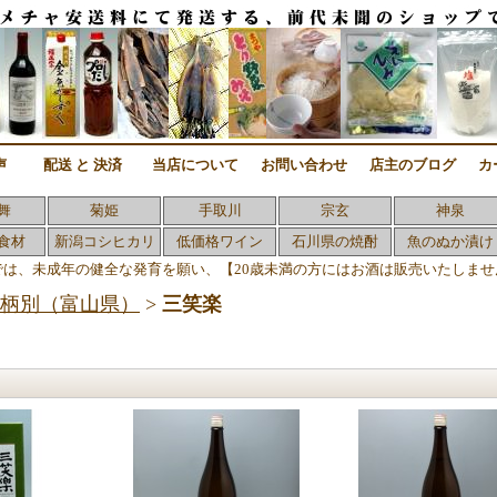
声
配送 と 決済
当店について
お問い合わせ
店主のブログ
カ
舞
菊姫
手取川
宗玄
神泉
食材
新潟コシヒカリ
低価格ワイン
石川県の焼酎
魚のぬか漬け
では、未成年の健全な発育を願い、【20歳未満の方にはお酒は販売いたしませ
柄別（富山県）
>
三笑楽