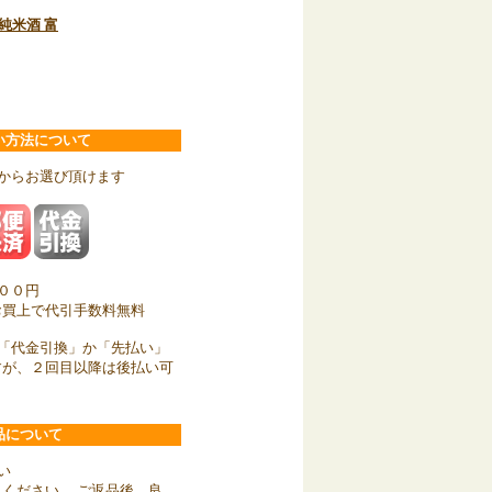
純米酒 富
い方法について
からお選び頂けます
００円
お買上で代引手数料無料
「代金引換」か「先払い」
すが、２回目以降は後払い可
品について
い
ください。 ご返品後、良