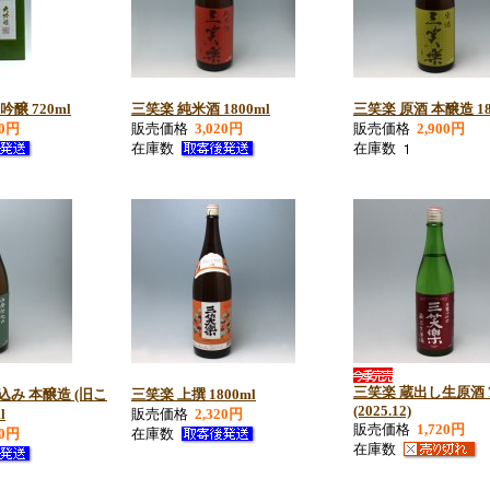
醸 720ml
三笑楽 純米酒 1800ml
三笑楽 原酒 本醸造 18
00円
販売価格
3,020円
販売価格
2,900円
在庫数
在庫数
三笑楽 蔵出し生原酒 7
込み 本醸造 (旧こ
三笑楽 上撰 1800ml
(2025.12)
l
販売価格
2,320円
販売価格
1,720円
00円
在庫数
在庫数