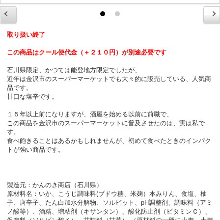
取り扱い終了
この商品はクール便代金（＋２１０円）が別途必要です
石川県限定、かつては能登地方限定でしたが、
近年は金沢市のスーパーマーケットでも大々的に販売している、人気商
品です。
甘口な塩辛です。
１５年以上前になりますが、酒屋を始める以前に前職で、
この商品を金沢市のスーパーマーケットに普及させたのは、実は私で
す。
食べ飽きることはあるかもしれませんが、初めて食べたときのインパク
トが強い商品です。
製造元：かんのき商店（石川県）
原材料名：いか、こうじ調味料(ブドウ糖、米麹）本みりん、食塩、柚
子、唐辛子、たん白加水分解物、ソルビット、pH調整剤、調味料（アミ
ノ酸等）、酒精、増粘剤（キサンタン）、酸化防止剤（ビタミンＣ）、