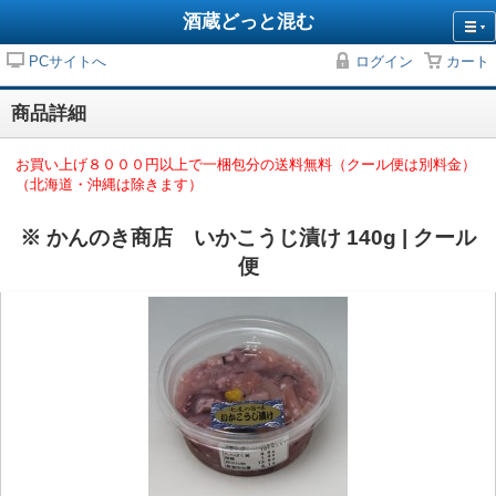
酒蔵どっと混む
PCサイトへ
ログイン
カート
商品詳細
お買い上げ８０００円以上で一梱包分の送料無料（クール便は別料金）
（北海道・沖縄は除きます）
※ かんのき商店 いかこうじ漬け 140g | クール
便