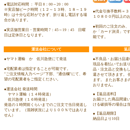
●電話対応時間 ： 平日 8：00～20：00
※実店舗ピーク時間（１２～１３時、１８～１９
●代金引換手数料＝３
時）は十分な応対ができず、折り返し電話する場
１０８００円以上の
合があります。
●初回のご注文のみ、
●実店舗営業日・営業時間 7：45～19：45 日曜
か「カード決済」で
日は定休日となります。
能です。
運送会社について
返
●ヤマト運輸 か 佐川急便にて発送
●不良品・お届け品違
現品を着払いでお送り
●宅配業者は指定することが可能です。
品・注文品と交換も
”ご注文情報入力ページ”下部、”通信欄”にて、希
還させて頂きます。 
望の宅配業者をご指定ください。
ます。 またお客さま
おりません。
●運送会社 発送時間
●【返品送料】
ヤマト運輸（１４時発送）
お届けした商品間違
佐川急便（１６時発送）
ける破損等の場合は
発送の１時間前くらいまでのご注文で当日発送し
ています。（混雑状況により１００％ではありま
●【返品期限】
せん）
納品日より10日