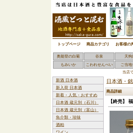
トップページ
商品カテゴリ
お客様の
奥能登の白菊
谷泉
天狗
もみいか
こわれせんべい
ご当地
当店
新酒 日本酒
日本酒・銘
新入荷 日本酒
商品詳細
新着・人気・おすすめ
【終売】 福
日本酒 蔵元別（石川）
日本酒 蔵元別（富山）
魚介類・珍味
酒粕
ワイン