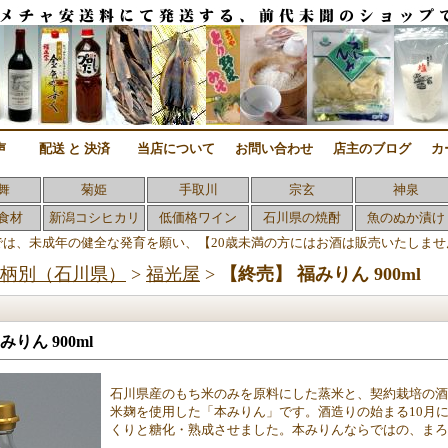
声
配送 と 決済
当店について
お問い合わせ
店主のブログ
カ
舞
菊姫
手取川
宗玄
神泉
食材
新潟コシヒカリ
低価格ワイン
石川県の焼酎
魚のぬか漬け
では、未成年の健全な発育を願い、【20歳未満の方にはお酒は販売いたしませ
柄別（石川県）
>
福光屋
>
【終売】 福みりん 900ml
みりん 900ml
石川県産のもち米のみを原料にした蒸米と、契約栽培の
米麹を使用した「本みりん」です。酒造りの始まる10月
くりと糖化・熟成させました。本みりんならではの、ま