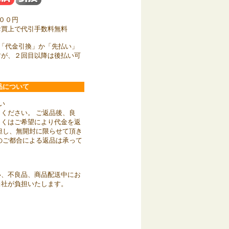
００円
お買上で代引手数料無料
「代金引換」か「先払い」
すが、２回目以降は後払い可
品について
い
ください。 ご返品後、良
しくはご希望により代金を返
但し、無開封に限らせて頂き
のご都合による返品は承って
い、不良品、商品配送中にお
当社が負担いたします。