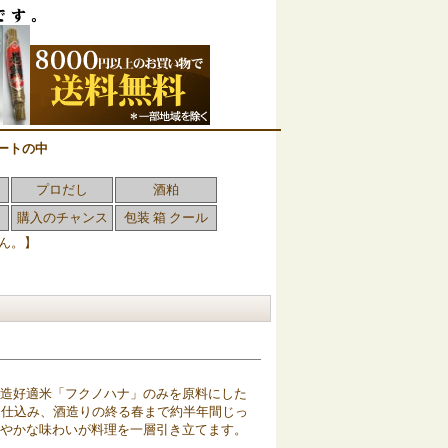
ートの中
プロだし
酒粕
購入のチャンス
包装 箱 クール
ん。】
酒造好適米「フクノハナ」のみを原料にした
に仕込み、酒造りの終る春まで約半年間じっ
ろやかな味わいが料理を一層引き立てます。