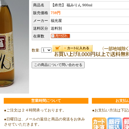
商品名
【終売】 福みりん 900ml
販売価格
759円
メーカー
福光屋
送料区分
送料別
在庫数
数量:
営業時間について
お支払
●ご注文は２４時間承っております。
●お支払い方法は下記
●日曜日は、メールの返信と商品の発送をお休み
させていただきます。