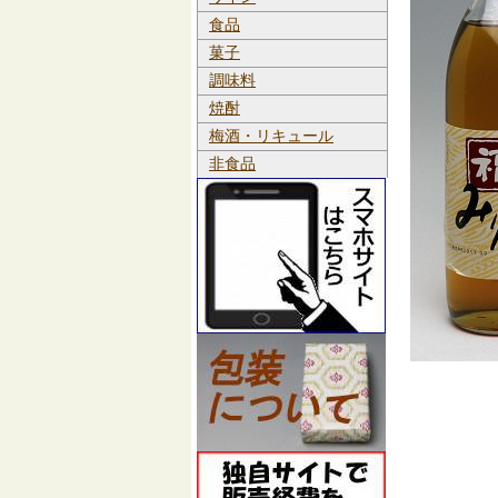
食品
菓子
調味料
焼酎
梅酒・リキュール
非食品