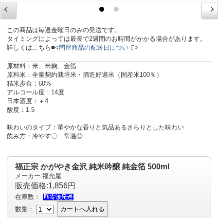
この商品は毎週金曜日のみの発送です。
タイミングによっては最長で2週間のお時間がかかる場合があります。
詳しくはこちら■<
問屋商品の配送日について
>
原材料：米、米麹、金箔
原料米：全量契約栽培米・酒造好適米（国産米100％）
精米歩合：60%
アルコール度：14度
日本酒度：＋4
酸度：1.5
味わいのタイプ：華やかな香りと気品あるさらりとした味わい
飲み方：冷やす〇 常温◎
福正宗 かがやき金沢 純米吟醸 純金箔 500ml
メーカー:福光屋
販売価格:1,856円
在庫数：
数量：
カートへ入れる