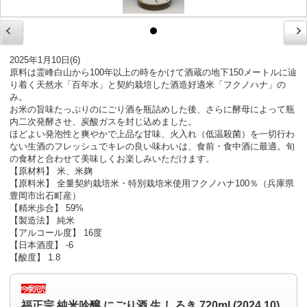
2025年1月10日(6)
原料は霊峰白山から100年以上の時をかけて酒蔵の地下150メートルに辿
り着く天然水「百年水」と契約栽培した酒造好適米「フクノハナ」の
み。
お米の旨味たっぷりのにごり酒を瓶詰めした後、さらに酵母によって瓶
内二次発酵させ、炭酸ガスを封じ込めました。
ほどよい発泡性と爽やかで上品な甘味、火入れ（低温殺菌）を一切行わ
ない生酒のフレッシュでキレの良い味わいは、食前・食中酒に最適。旬
の食材と合わせて美味しくお楽しみいただけます。
【原材料】 米、米麹
【原料米】 全量契約栽培米・特別栽培米使用フクノハナ100％（兵庫県
豊岡市出石町産）
【精米歩合】 59%
【製造法】 純米
【アルコール度】 16度
【日本酒度】 -6
【酸度】 1.8
福正宗 純米吟醸 にごり酒 生 しろき 720ml (2024.10)