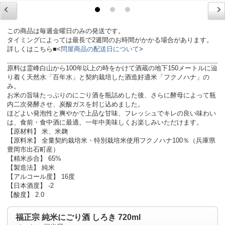
この商品は毎週金曜日のみの発送です。
タイミングによっては最長で2週間のお時間がかかる場合があります。
詳しくはこちら■<
問屋商品の配送日について
>
原料は霊峰白山から100年以上の時をかけて酒蔵の地下150メートルに辿
り着く天然水「百年水」と契約栽培した酒造好適米「フクノハナ」の
み。
お米の旨味たっぷりのにごり酒を瓶詰めした後、さらに酵母によって瓶
内二次発酵させ、炭酸ガスを封じ込めました。
ほどよい発泡性と爽やかで上品な甘味、フレッシュでキレの良い味わい
は、食前・食中酒に最適。一年中美味しくお楽しみいただけます。
【原材料】 米、米麹
【原料米】 全量契約栽培米・特別栽培米使用フクノハナ100％（兵庫県
豊岡市出石町産）
【精米歩合】 65%
【製造法】 純米
【アルコール度】 16度
【日本酒度】 -2
【酸度】 2.0
福正宗 純米にごり酒 しろき 720ml