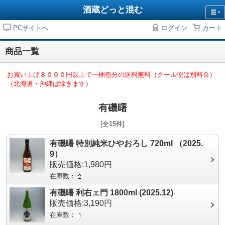
酒蔵どっと混む
PCサイトへ
ログイン
カート
商品一覧
お買い上げ８０００円以上で一梱包分の送料無料（クール便は別料金）
（北海道・沖縄は除きます）
有磯曙
[全15件]
有磯曙 特別純米ひやおろし 720ml （2025.
9）
販売価格:1,980円
在庫数：
有磯曙 利右ェ門 1800ml (2025.12)
販売価格:3,190円
在庫数：