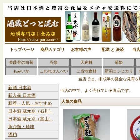
トップページ
商品カテゴリ
お客様の声
配送 と 決済
当
奥能登の白菊
谷泉
天狗舞
菊姫
もみいか
こわれせんべい
ご当地食材
新潟コシヒカリ
当店では、未成年の健全な発育を
新酒 日本酒
当店の中で、よく売れている食品です。
新入荷 日本酒
人気の食品
新着・人気・おすすめ
日本酒 蔵元別（石川）
日本酒 蔵元別（富山）
魚介類・珍味
酒粕