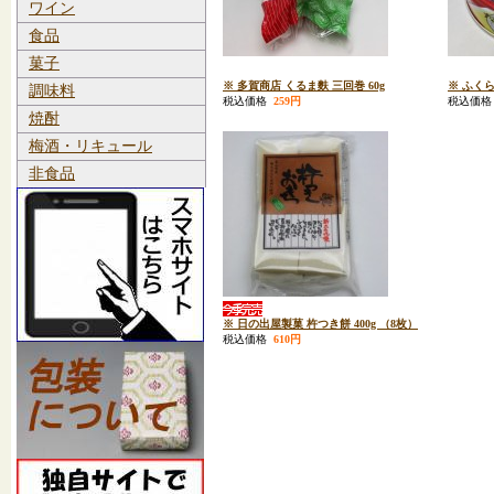
ワイン
食品
菓子
※ 多賀商店 くるま麩 三回巻 60g
※ ふくら
調味料
税込価格
259円
税込価
焼酎
梅酒・リキュール
非食品
※ 日の出屋製菓 杵つき餅 400g （8枚）
税込価格
610円