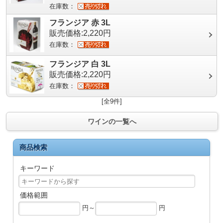
在庫数：
フランジア 赤 3L
販売価格:2,220円
在庫数：
フランジア 白 3L
販売価格:2,220円
在庫数：
[全9件]
ワインの一覧へ
商品検索
キーワード
価格範囲
円～
円